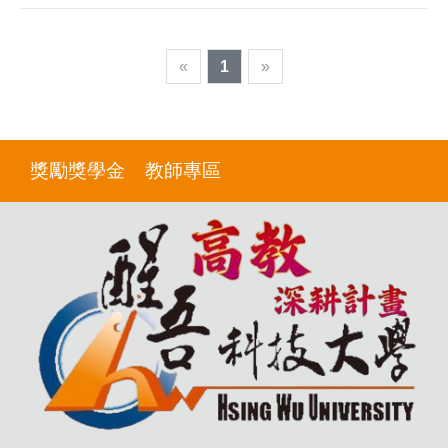
«
1
»
獎勵獎學金
教師專區