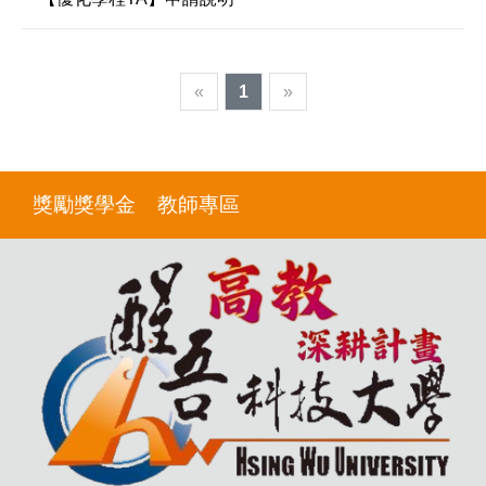
«
1
»
獎勵獎學金
教師專區