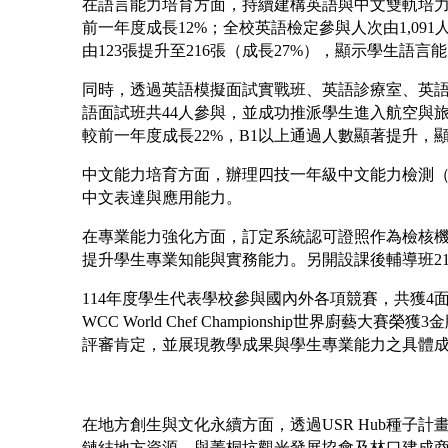
在語言能力培育方面，持續建構英語與中文雙軌培力機制。
前一年度成長12%；全校英語檢定參與人次由1,091
由123張提升至216張（成長27%），顯示學生語言
同時，透過英語模擬面試實戰班、英語診療室、英
語面試班共44人參與，並成功推派學生進入航空與旅
較前一年度成長22%，B1以上通過人數顯著提升，
中文能力培育方面，辦理四技一年級中文能力檢測（前
中文表達與應用能力。
在專業能力強化方面，訂定系統認可證照作為檢核機制
提升學生專業知能與實務能力。另開設課後輔導班2
114
年度學生代表學校參與國內外各項競賽，共獲4面特
WCC World Chef Championship世
評審肯定，並展現教學成果與學生專業能力之具體
在地方創生與文化永續方面，透過USR Hub種
鏈結地方資源，與菁桐坑觀光發展協會及林口建成商