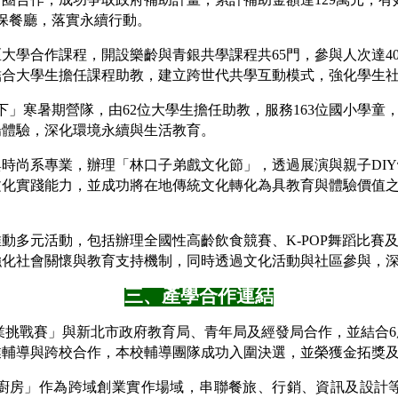
環保餐廳，落實永續行動。
大學合作課程，開設樂齡與青銀共學課程共65門，參與人次達4
結合大學生擔任課程助教，建立跨世代共學互動模式，強化學生
下」寒暑期營隊，由62位大學生擔任助教，服務163位國小學
場體驗，深化環境永續與生活教育。
尚系專業，辦理「林口子弟戲文化節」，透過展演與親子DIY體
文化實踐能力，並成功將在地傳統文化轉化為具教育與體驗價值
動多元活動，包括辦理全國性高齡飲食競賽、K-POP舞蹈比賽
強化社會關懷與教育支持機制，同時透過文化活動與社區參與，
三、產學合作連結
tUp創業挑戰賽」與新北市政府教育局、青年局及經發局合作，並結
業輔導與跨校合作，本校輔導團隊成功入圍決選，並榮獲金拓獎
廚房」作為跨域創業實作場域，串聯餐旅、行銷、資訊及設計