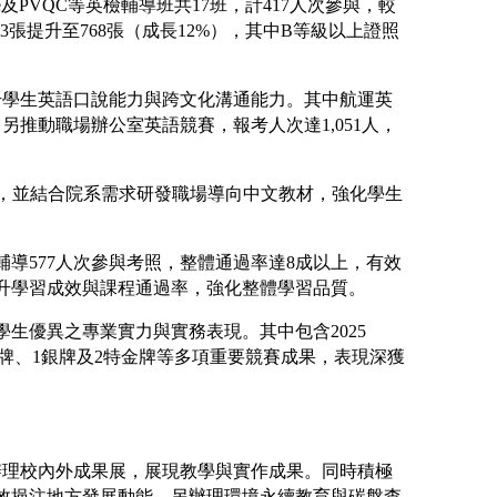
及PVQC等英檢輔導班共17班，計417人次參與，較
33張提升至768張（成長12%），其中B等級以上證照
升學生英語口說能力與跨文化溝通能力。其中航運英
推動職場辦公室英語競賽，報考人次達1,051人，
1%，並結合院系需求研發職場導向中文教材，強化學生
輔導577人次參與考照，整體通過率達8成以上，有效
提升學習成效與課程通過率，強化整體學習品質。
學生優異之專業實力與實務表現。其中包含2025
節榮獲4金牌、1銀牌及2特金牌等多項重要競賽成果，表現深獲
並辦理校內外成果展，展現教學與實作成果。同時積極
有效挹注地方發展動能。另辦理環境永續教育與碳盤查