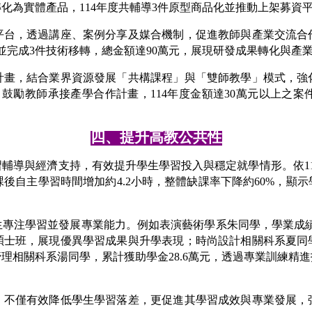
化為實體產品，114年度共輔導3件原型商品化並推動上架募資
台，透過講座、案例分享及媒合機制，促進教師與產業交流合作
利並完成3件技術移轉，總金額達90萬元，展現研發成果轉化與產
畫，結合業界資源發展「共構課程」與「雙師教學」模式，強化
鼓勵教師承接產學合作計畫，114年度金額達30萬元以上之案件
四、提升高教公共性
輔導與經濟支持，有效提升學生學習投入與穩定就學情形。依1
，課後自主學習時間增加約4.2小時，整體缺課率下降約60%，
專注學習並發展專業能力。例如表演藝術學系朱同學，學業成績穩定
碩士班，展現優異學習成果與升學表現；時尚設計相關科系夏同
理相關科系湯同學，累計獲助學金28.6萬元，透過專業訓練精
，不僅有效降低學生學習落差，更促進其學習成效與專業發展，