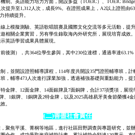
英語能力培力方面，開設多益（TOEIC）、TOEIC Bridge
人次提升至1,312人次，成長9%。在證照成果上，A2以上證照由6
能力持續提升。
語線上模擬測驗、英語歌唱競賽及國際文化交流等多元活動，提
遊相關企業實習，另有學生錄取海內外研究所，展現培育成效。另
顯示英語學習成果具體展現。
後測），共364位學生參與，其中230位達標，通過率達63.
，並開設證照輔導課程，114年度共開設35門證照輔導班，計
1班，輔導473人次進行課業加強，透過補強基礎與重點能力，
金牌、12面金牌、14面銀牌及7面銅牌，合計37項獎項，展現
界廚藝大賽榮獲3金牌、1銀牌、1銅牌及2特金牌，以及2025高雄易牙美食
成效。
(
二)善盡社會責任
子計畫，聚焦平溪、菁桐等地區，進行社區田野調查與專題研究，
圈合作，成功爭取政府補助計畫，累計補助金額達129萬元，