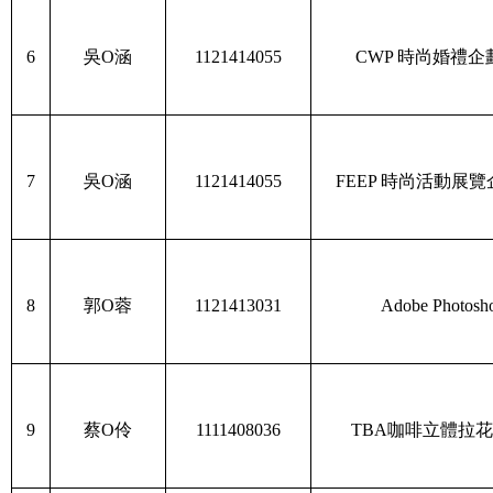
6
吳O涵
1121414055
CWP
時尚婚禮企
7
吳O涵
1121414055
FEEP
時尚活動展覽
8
郭O蓉
1121413031
Adobe Photosh
9
蔡O伶
1111408036
TBA
咖啡立體拉花