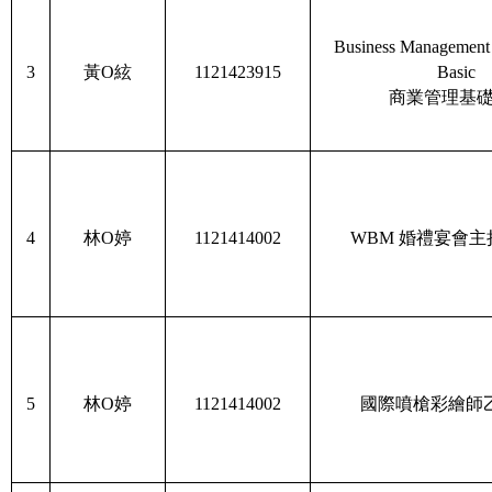
Business Management C
3
黃O絃
1121423915
Basic
商業管理基
4
林O婷
1121414002
WBM
婚禮宴會主
5
林O婷
1121414002
國際噴槍彩繪師